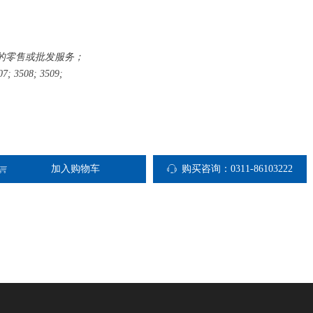
的零售或批发服务；
07;
3508;
3509;
加入购物车
购买咨询：0311-86103222
ꁈ
ꁱ