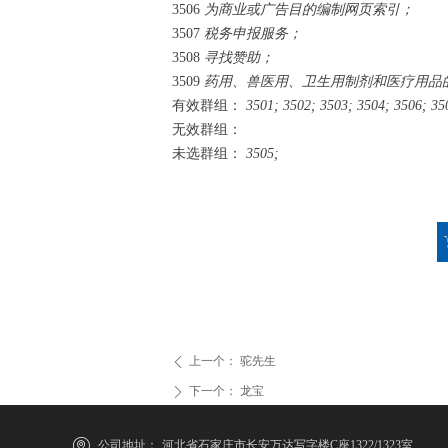
3506
为商业或广告目的编制网页索引；
3507
税务申报服务；
3508
寻找赞助；
3509
药用、兽医用、卫生用制剂和医疗用品
有效群组：
3501;
3502;
3503;
3504;
3506;
35
无效群组：
未选群组：
3505;
上一个：
驼先生
ꄴ
下一个：
龙宝
ꄲ
公司地址：
河北省石家庄市长安万达写字楼C座1322/1323室