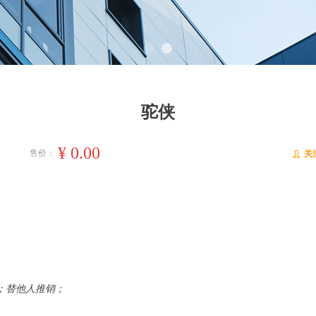
ideBind,StyleName:Style1,ColorName:Item0,Message:InitError, ControlTyp
驼侠
¥
0.00
售价：
关
ꄑ
；
替他人推销；