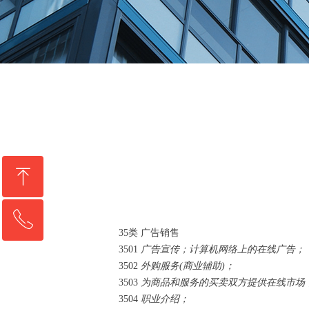
Control Render Error!ControlType:productSl
ꁸ
ꂅ
回到顶部
35类 广告销售
3501
广告宣传；
计算机网络上的在线广告；
0311-86103222
3502
外购服务(商业辅助)；
3503
为商品和服务的买卖双方提供在线市场
3504
职业介绍；